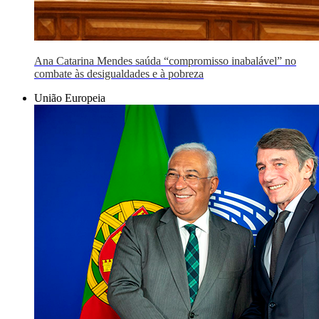
Ana Catarina Mendes saúda “compromisso inabalável” no
combate às desigualdades e à pobreza
União Europeia