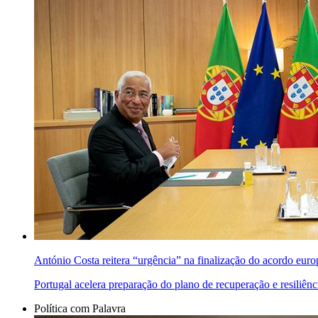
António Costa reitera “urgência” na finalização do acordo eur
Portugal acelera preparação do plano de recuperação e resiliên
Política com Palavra