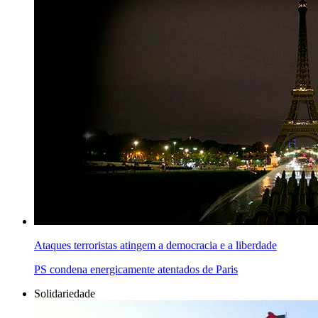
Ataques terroristas atingem a democracia e a liberdade
PS condena energicamente atentados de Paris
Solidariedade