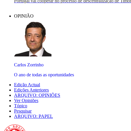
Portugal vai cooperar no processo de descentralização de Timo
OPINIÃO
Carlos Zorrinho
O ano de todas as oportunidades
Edição Actual
Edições Anteriores
ARQUIVO: OPINIÕES
Ver Opiniões
Tópico
Pesquisar
ARQUIVO: PAPEL