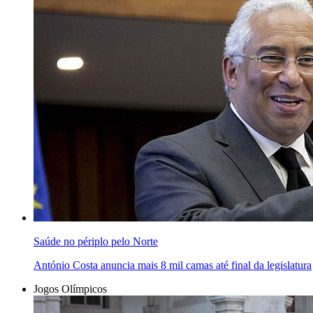
Saúde no périplo pelo Norte
António Costa anuncia mais 8 mil camas até final da legislatura
Jogos Olímpicos