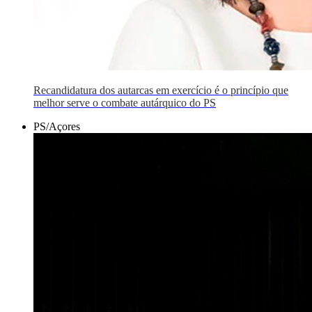
Recandidatura dos autarcas em exercício é o princípio que
melhor serve o combate autárquico do PS
PS/Açores