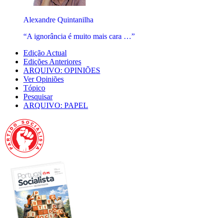
Alexandre Quintanilha
“A ignorância é muito mais cara …”
Edição Actual
Edições Anteriores
ARQUIVO: OPINIÕES
Ver Opiniões
Tópico
Pesquisar
ARQUIVO: PAPEL