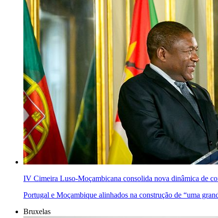
IV Cimeira Luso-Moçambicana consolida nova dinâmica de co
Portugal e Moçambique alinhados na construção de “uma grande
Bruxelas