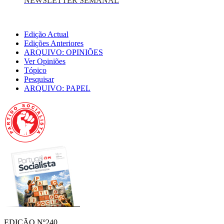
NEWSLETTER SEMANAL
Edição Actual
Edições Anteriores
ARQUIVO: OPINIÕES
Ver Opiniões
Tópico
Pesquisar
ARQUIVO: PAPEL
EDIÇÃO Nº240