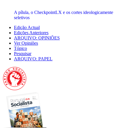
A pílula, o CheckpointLX e os cortes ideologicamente
seletivos
Edição Actual
Edições Anteriores
ARQUIVO: OPINIÕES
Ver Opiniões
Tópico
Pesquisar
ARQUIVO: PAPEL