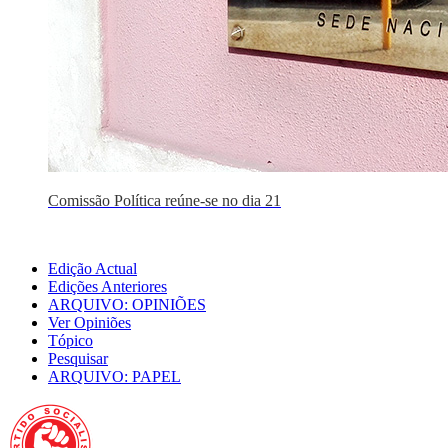
Comissão Política reúne-se no dia 21
Edição Actual
Edições Anteriores
ARQUIVO: OPINIÕES
Ver Opiniões
Tópico
Pesquisar
ARQUIVO: PAPEL