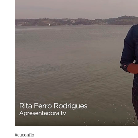
#euconfio