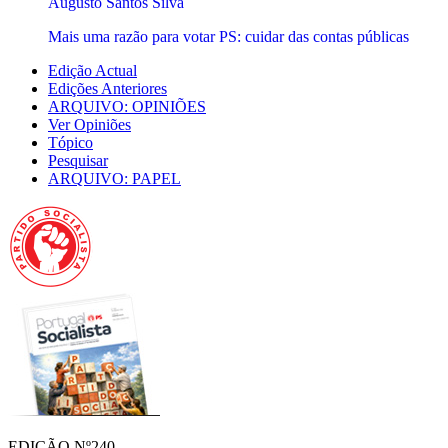
Augusto Santos Silva
Mais uma razão para votar PS: cuidar das contas públicas
Edição Actual
Edições Anteriores
ARQUIVO: OPINIÕES
Ver Opiniões
Tópico
Pesquisar
ARQUIVO: PAPEL
EDIÇÃO Nº240