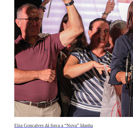
Elza Gonçalves dá força a “Nova” Idanha