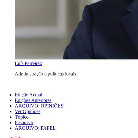
Luís Parreirão
Administração e políticas locais
Edição Actual
Edições Anteriores
ARQUIVO: OPINIÕES
Ver Opiniões
Tópico
Pesquisar
ARQUIVO: PAPEL