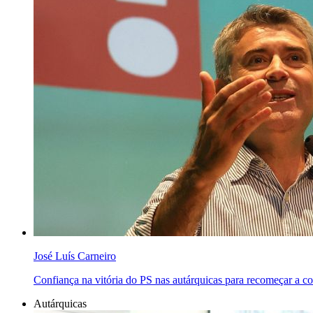
José Luís Carneiro
Confiança na vitória do PS nas autárquicas para recomeçar a con
Autárquicas