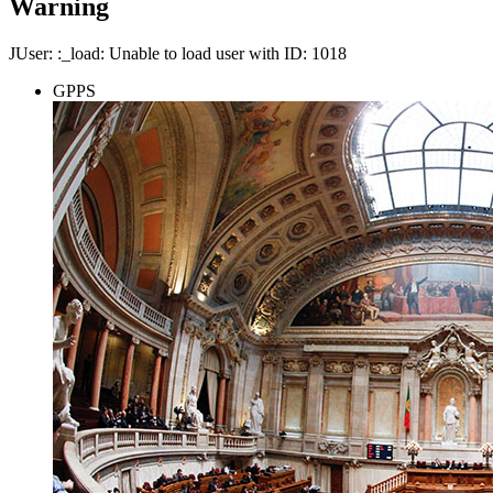
Warning
JUser: :_load: Unable to load user with ID: 1018
GPPS