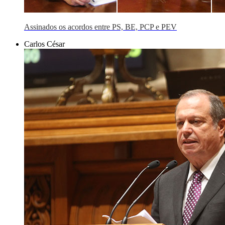
Assinados os acordos entre PS, BE, PCP e PEV
Carlos César