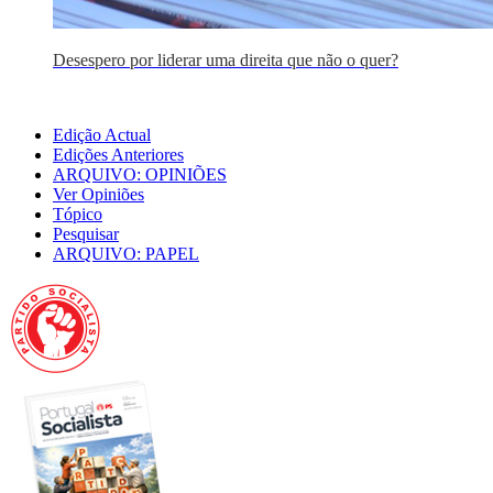
Desespero por liderar uma direita que não o quer?
Edição Actual
Edições Anteriores
ARQUIVO: OPINIÕES
Ver Opiniões
Tópico
Pesquisar
ARQUIVO: PAPEL