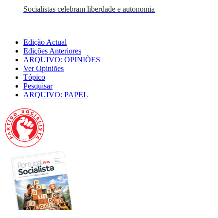
Socialistas celebram liberdade e autonomia
Edição Actual
Edições Anteriores
ARQUIVO: OPINIÕES
Ver Opiniões
Tópico
Pesquisar
ARQUIVO: PAPEL