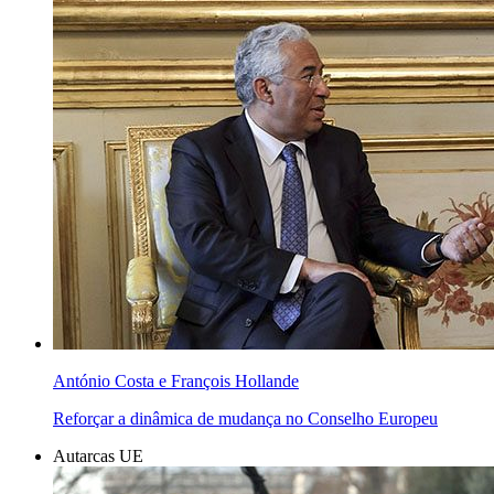
António Costa e François Hollande
Reforçar a dinâmica de mudança no Conselho Europeu
Autarcas UE