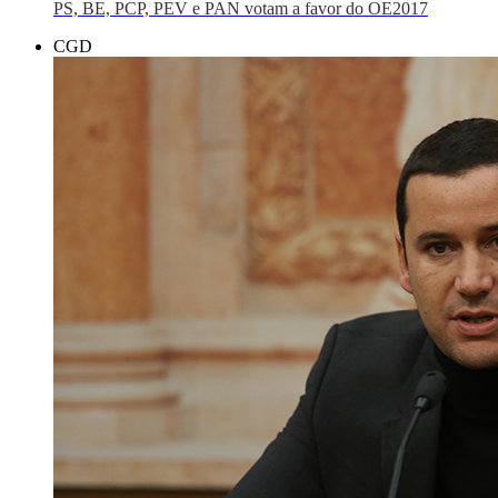
PS, BE, PCP, PEV e PAN votam a favor do OE2017
CGD