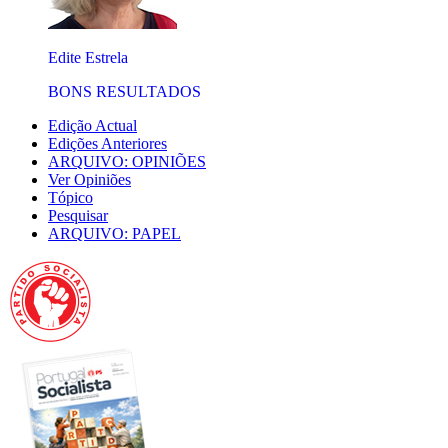
Edite Estrela
BONS RESULTADOS
Edição Actual
Edições Anteriores
ARQUIVO: OPINIÕES
Ver Opiniões
Tópico
Pesquisar
ARQUIVO: PAPEL