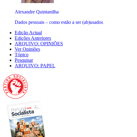
Alexandre Quintanilha
Dados pessoais – como estão a ser (ab)usados
Edição Actual
Edições Anteriores
ARQUIVO: OPINIÕES
Ver Opiniões
Tópico
Pesquisar
ARQUIVO: PAPEL