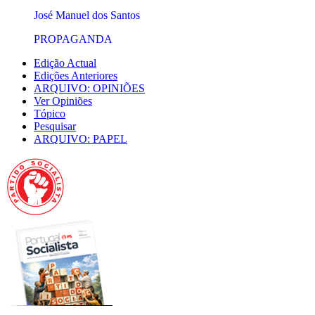
José Manuel dos Santos
PROPAGANDA
Edição Actual
Edições Anteriores
ARQUIVO: OPINIÕES
Ver Opiniões
Tópico
Pesquisar
ARQUIVO: PAPEL