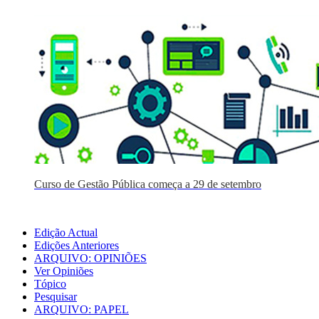
Curso de Gestão Pública começa a 29 de setembro
Edição Actual
Edições Anteriores
ARQUIVO: OPINIÕES
Ver Opiniões
Tópico
Pesquisar
ARQUIVO: PAPEL