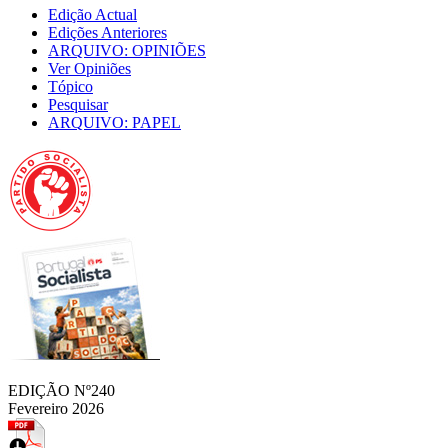
Edição Actual
Edições Anteriores
ARQUIVO: OPINIÕES
Ver Opiniões
Tópico
Pesquisar
ARQUIVO: PAPEL
EDIÇÃO Nº240
Fevereiro 2026