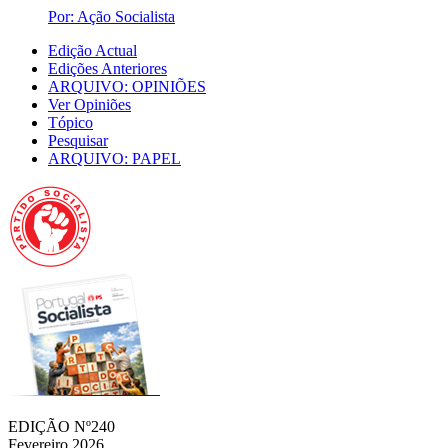
Por: Ação Socialista
Edição Actual
Edições Anteriores
ARQUIVO: OPINIÕES
Ver Opiniões
Tópico
Pesquisar
ARQUIVO: PAPEL
EDIÇÃO Nº240
Fevereiro 2026