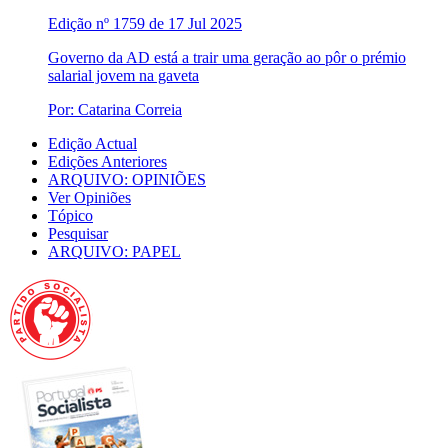
Edição nº 1759 de 17 Jul 2025
Governo da AD está a trair uma geração ao pôr o prémio
salarial jovem na gaveta
Por: Catarina Correia
Edição Actual
Edições Anteriores
ARQUIVO: OPINIÕES
Ver Opiniões
Tópico
Pesquisar
ARQUIVO: PAPEL