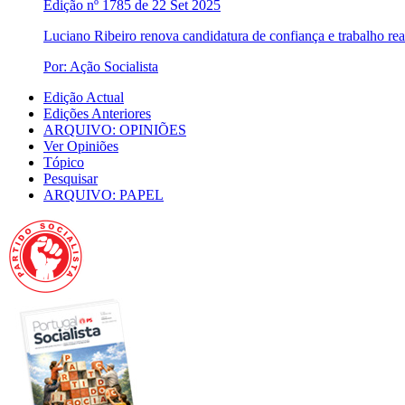
Edição nº 1785 de 22 Set 2025
Luciano Ribeiro renova candidatura de confiança e trabalho re
Por: Ação Socialista
Edição Actual
Edições Anteriores
ARQUIVO: OPINIÕES
Ver Opiniões
Tópico
Pesquisar
ARQUIVO: PAPEL