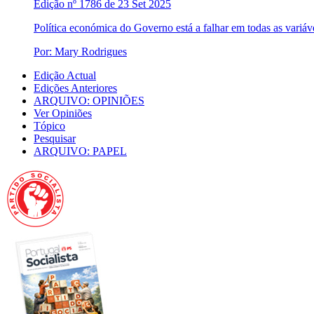
Edição nº 1786 de 23 Set 2025
Política económica do Governo está a falhar em todas as variáv
Por: Mary Rodrigues
Edição Actual
Edições Anteriores
ARQUIVO: OPINIÕES
Ver Opiniões
Tópico
Pesquisar
ARQUIVO: PAPEL