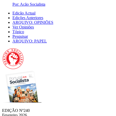
Por: Ação Socialista
Edição Actual
Edições Anteriores
ARQUIVO: OPINIÕES
Ver Opiniões
Tópico
Pesquisar
ARQUIVO: PAPEL
EDIÇÃO Nº240
Fevereiro 2026