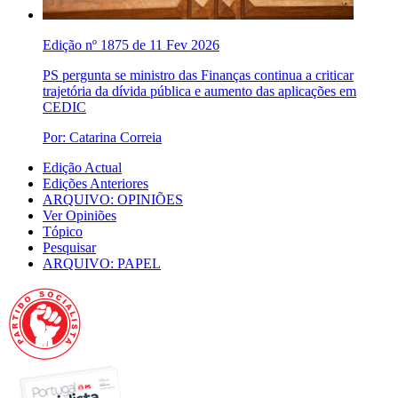
Edição nº 1875 de 11 Fev 2026
PS pergunta se ministro das Finanças continua a criticar
trajetória da dívida pública e aumento das aplicações em
CEDIC
Por: Catarina Correia
Edição Actual
Edições Anteriores
ARQUIVO: OPINIÕES
Ver Opiniões
Tópico
Pesquisar
ARQUIVO: PAPEL