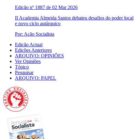
Edição nº 1887 de 02 Mar 2026
II Academia Almeida Santos debateu desafios do poder local
e novo ciclo autárquico
Por: Ação Socialista
Edição Actual
Edições Anteriores
ARQUIVO: OPINIÕES
Ver Opiniões
Tópico
Pesquisar
ARQUIVO: PAPEL