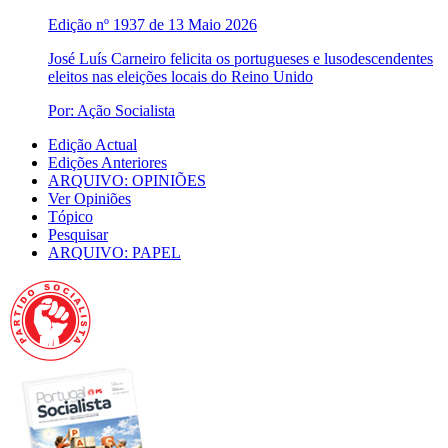
Edição nº 1937 de 13 Maio 2026
José Luís Carneiro felicita os portugueses e lusodescendentes
eleitos nas eleições locais do Reino Unido
Por: Ação Socialista
Edição Actual
Edições Anteriores
ARQUIVO: OPINIÕES
Ver Opiniões
Tópico
Pesquisar
ARQUIVO: PAPEL