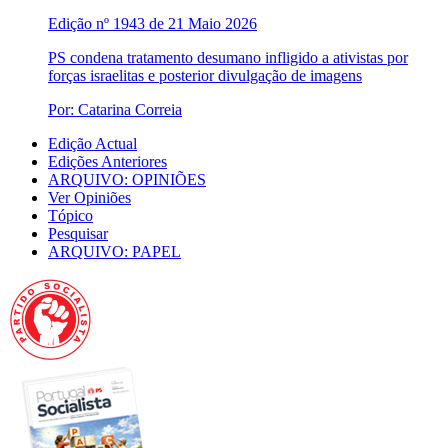
Edição nº 1943 de 21 Maio 2026
PS condena tratamento desumano infligido a ativistas por
forças israelitas e posterior divulgação de imagens
Por: Catarina Correia
Edição Actual
Edições Anteriores
ARQUIVO: OPINIÕES
Ver Opiniões
Tópico
Pesquisar
ARQUIVO: PAPEL