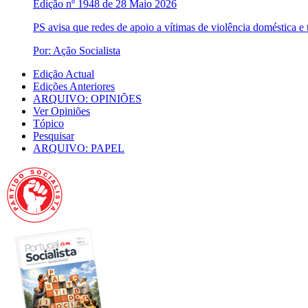
Edição nº 1948 de 28 Maio 2026
PS avisa que redes de apoio a vítimas de violência doméstica e 
Por: Ação Socialista
Edição Actual
Edições Anteriores
ARQUIVO: OPINIÕES
Ver Opiniões
Tópico
Pesquisar
ARQUIVO: PAPEL