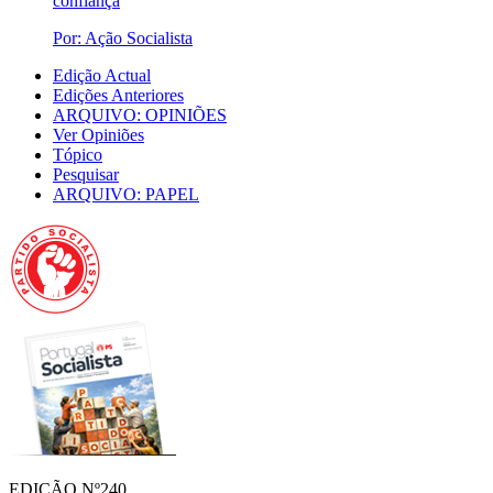
confiança
Por: Ação Socialista
Edição Actual
Edições Anteriores
ARQUIVO: OPINIÕES
Ver Opiniões
Tópico
Pesquisar
ARQUIVO: PAPEL
EDIÇÃO Nº240