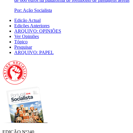
de 600 euros na plataforma de reembolso de passagens aéreas
Por: Ação Socialista
Edição Actual
Edições Anteriores
ARQUIVO: OPINIÕES
Ver Opiniões
Tópico
Pesquisar
ARQUIVO: PAPEL
EDIÇÃO Nº240