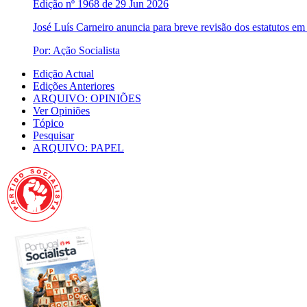
Edição nº 1968 de 29 Jun 2026
José Luís Carneiro anuncia para breve revisão dos estatutos em
Por: Ação Socialista
Edição Actual
Edições Anteriores
ARQUIVO: OPINIÕES
Ver Opiniões
Tópico
Pesquisar
ARQUIVO: PAPEL