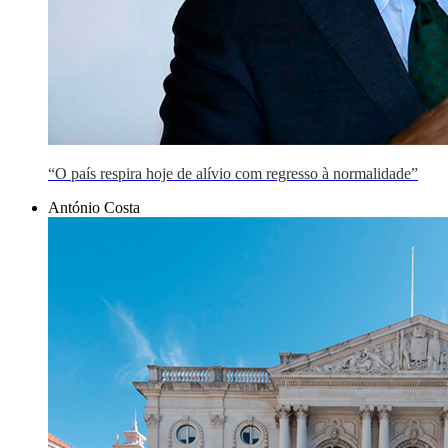
“O país respira hoje de alívio com regresso à normalidade”
António Costa